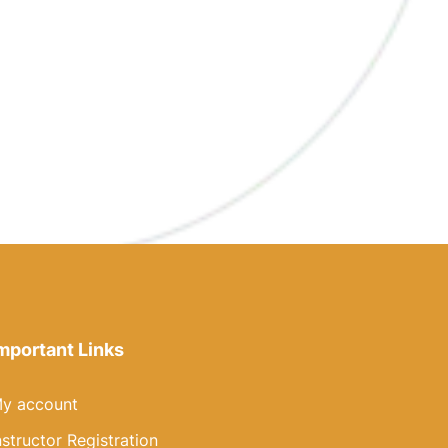
mportant Links
y account
nstructor Registration