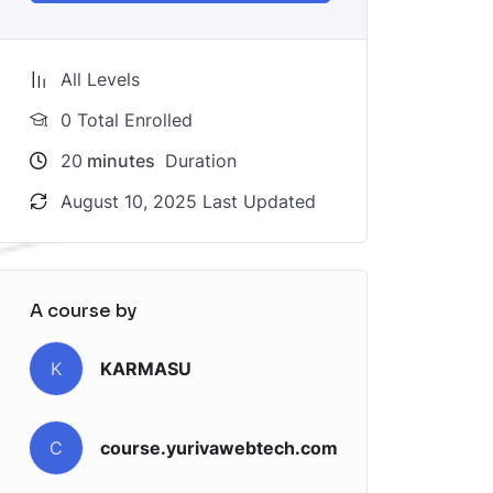
All Levels
0 Total Enrolled
20
minutes
Duration
August 10, 2025 Last Updated
A course by
n
K
KARMASU
C
course.yurivawebtech.com