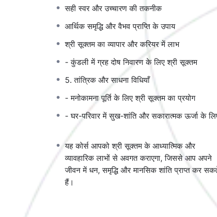
श्री सूक्तम का गूढ़ अर्थ
और आध्यात्मिक महत्व
सही स्वर और उच्चारण की तकनीक
शुद्ध उच्चारण
और
सही विधि से पाठ
करने की तकनीक
आर्थिक समृद्धि और वैभव प्राप्ति के उपाय
धन, वैभव और समृद्धि
आकर्षित करने के रहस्य
श्री सूक्तम का व्यापार और करियर में लाभ
ज्योतिषीय दृष्टिकोण
से श्री सूक्तम का प्रभाव
सिद्ध साधना
से जीवन में शुभ फल पाने की विधियाँ
- कुंडली में ग्रह दोष निवारण के लिए श्री सूक्तम
यह कोर्स किनके लिए है?
5. तांत्रिक और साधना विधियाँ
- मनोकामना पूर्ति के लिए श्री सूक्तम का प्रयोग
जो
आर्थिक समृद्धि
और
स्थायी धन
चाहते हैं
जो
मानसिक शांति
और
सकारात्मक ऊर्जा
प्राप्त करना 
- घर-परिवार में सुख-शांति और सकारात्मक ऊर्जा के लि
जो
मां लक्ष्मी की कृपा
से जीवन में सफलता पाना चाहते ह
जो
वैदिक साधना
के माध्यम से आध्यात्मिक उन्नति चाहते
यह कोर्स आपको श्री सूक्तम के आध्यात्मिक और
🌺
अभी जॉइन करें और अपने जीवन को दिव्य ऊर्जा से भर दें!
व्यावहारिक लाभों से अवगत कराएगा, जिससे आप अपने
🎁
सीमित समय के लिए विशेष ऑफर – आज ही नामांकन करें
जीवन में धन, समृद्धि और मानसिक शांति प्राप्त कर सकत
हैं।