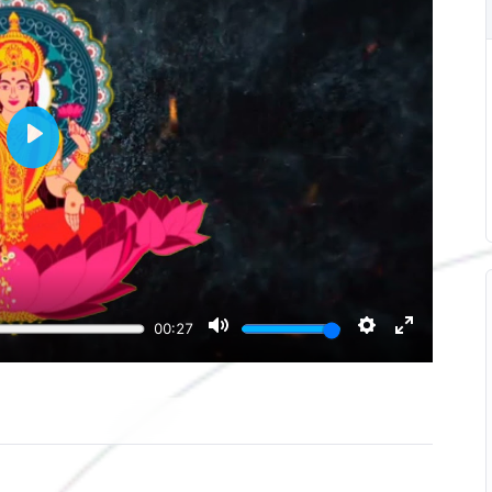
Play
Mute
Settings
Enter
00:27
fullscree