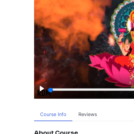
Play
Course Info
Reviews
About Course